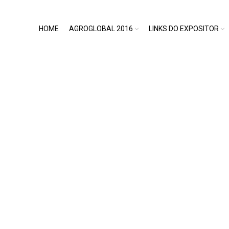
HOME
AGROGLOBAL 2016
LINKS DO EXPOSITOR
PLANTA INTERACTIV
Home
/
Planta Interactiva