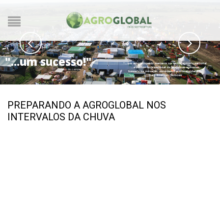
"...um sucesso!"
“…um acontecimento marcante no sector agrícola nacional
…a melhor feira nacional de máquinas agrícolas,
Voz do campo
baseada na inovação, movimento e interatividade…”
Galp Energia - Notícias
PREPARANDO A AGROGLOBAL NOS
INTERVALOS DA CHUVA